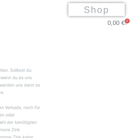
Shop
0
0,00
€
Waren
ten. Solltest du
, wenn du es uns
r werden uns dann so
de
.
n Verluste, noch für
gen oder
ahl der benötigten
imone Zink
imone Zink keine