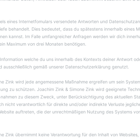
tels eines Internetfomulars versendete Antworten und Datenschutza
iefe behandelt. Dies bedeutet, dass du spätestens innerhalb eines M
nen kannst. Im Falle umfangreicher Anfragen werden wir dich innerh
 ein Maximum von drei Monaten benötigen.
 Information welche du uns innerhalb des Kontexts deiner Antwort od
ird ausschließlich gemäß unserer Datenschutzerklärung genutzt.
ne Zink wird jede angemessene Maßnahme ergreifen um sein Syste
ung zu schützen. Joachim Zink & Simone Zink wird geeignete Techn
ßnahmen zu diesem Zweck, unter Berücksichtigung des aktuellen Sta
ch nicht verantwortlich für direkte und/oder indirekte Verluste jeglich
ebsite auftreten, die der unrechtmäßigen Nutzung des Systems von 
e Zink übernimmt keine Verantwortung für den Inhalt von Websites,