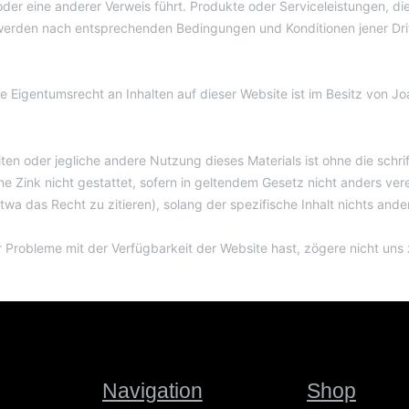
der eine anderer Verweis führt. Produkte oder Serviceleistungen, die
erden nach entsprechenden Bedingungen und Konditionen jener Drit
lle Eigentumsrecht an Inhalten auf dieser Website ist im Besitz von 
ten oder jegliche andere Nutzung dieses Materials ist ohne die schrif
e Zink nicht gestattet, sofern in geltendem Gesetz nicht anders ver
a das Recht zu zitieren), solang der spezifische Inhalt nichts ander
Probleme mit der Verfügbarkeit der Website hast, zögere nicht uns 
Navigation
Shop