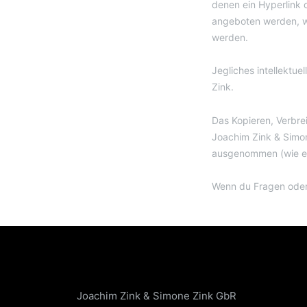
denen ein Hyperlink o
angeboten werden, w
werden.
Jegliches intellektue
Zink.
Das Kopieren, Verbrei
Joachim Zink & Simon
ausgenommen (wie etw
Wenn du Fragen oder 
Joachim Zink & Simone Zink GbR