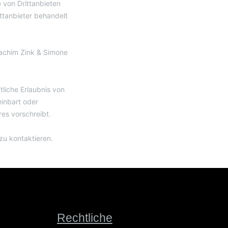
 von Drittanbieten
tanbieter behandelt
Joachim Zink & Simone
tliche Erlaubnis von
einbart oder
es vorschreibt.
zu kontaktieren.
Rechtliche