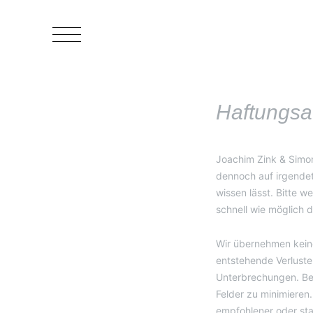
Zum
Inhalt
springen
Haftungsa
Joachim Zink & Simone
dennoch auf irgendet
wissen lässt. Bitte w
schnell wie möglich
Wir übernehmen keine
entstehende Verluste
Unterbrechungen. Bei
Felder zu minimieren
empfohlener oder st