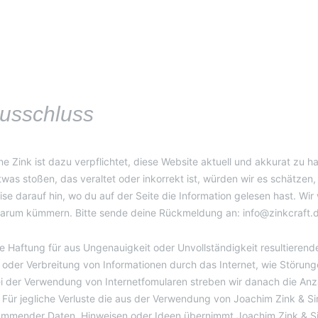
usschluss
 Zink ist dazu verpflichtet, diese Website aktuell und akkurat zu hal
was stoßen, das veraltet oder inkorrekt ist, würden wir es schätzen
eise darauf hin, wo du auf der Seite die Information gelesen hast. Wi
 darum kümmern. Bitte sende deine Rückmeldung an:
info@
zinkcraft.
 Haftung für aus Ungenauigkeit oder Unvollständigkeit resultierende
 oder Verbreitung von Informationen durch das Internet, wie Störun
 der Verwendung von Internetfomularen streben wir danach die Anz
. Für jegliche Verluste die aus der Verwendung von Joachim Zink & S
ammender Daten, Hinweisen oder Ideen übernimmt Joachim Zink & S